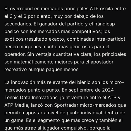
El overround en mercados principales ATP oscila entre
el 3 y el 6 por ciento, muy por debajo de los
secundarios. El ganador del partido y el hándicap
básico son los mercados más competitivos; los
exóticos (resultado exacto, combinadas intra-partido)
tienen márgenes mucho más generosos para el
operador. Sin ventaja cuantitativa clara, los principales
son matemáticamente mejores para el apostador
recreativo aunque paguen menos.
La innovación más relevante del bienio son los micro-
mercados punto a punto. En septiembre de 2024
Tennis Data Innovations, joint venture entre el ATP y
ATP Media, lanzó con Sportradar micro-mercados que
permiten apostar a nivel de punto individual dentro de
un game. Es el segmento que más crece y también el
que más atrae al jugador compulsivo, porque la