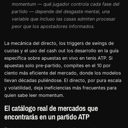
momentum — qué jugador controla cada fase del
partido — depende del desgaste mental, una
variable que incluso las casas admiten procesar
peor que los apostadores informados.
La mecánica del directo, los triggers de swings de
cuotas y el uso del cash out los desarrollo en la guía
específica sobre apuestas en vivo en tenis ATP. Si
apuestas solo pre-partido, compites en el 10 por
ciento más eficiente del mercado, donde los modelos
llevan décadas puliéndose. El directo, por pura escala
y volatilidad, deja ineficiencias más frecuentes para
quien sabe leer momentum.
El catálogo real de mercados que
encontrarás en un partido ATP