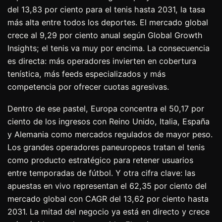
del 13,83 por ciento para el tenis hasta 2031, la tasa
más alta entre todos los deportes. El mercado global
crece al 9,29 por ciento anual según Global Growth
Insights; el tenis va muy por encima. La consecuencia
es directa: más operadores invierten en cobertura
tenística, más feeds especializados y más
competencia por ofrecer cuotas agresivas.
Dentro de ese pastel, Europa concentra el 50,17 por
ciento de los ingresos con Reino Unido, Italia, España
y Alemania como mercados regulados de mayor peso.
Los grandes operadores paneuropeos tratan el tenis
como producto estratégico para retener usuarios
entre temporadas de fútbol. Y otra cifra clave: las
apuestas en vivo representan el 62,35 por ciento del
mercado global con CAGR del 13,62 por ciento hasta
2031. La mitad del negocio ya está en directo y crece