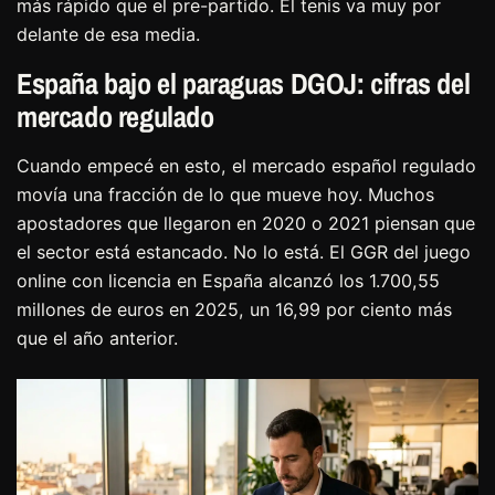
más rápido que el pre-partido. El tenis va muy por
delante de esa media.
España bajo el paraguas DGOJ: cifras del
mercado regulado
Cuando empecé en esto, el mercado español regulado
movía una fracción de lo que mueve hoy. Muchos
apostadores que llegaron en 2020 o 2021 piensan que
el sector está estancado. No lo está. El GGR del juego
online con licencia en España alcanzó los 1.700,55
millones de euros en 2025, un 16,99 por ciento más
que el año anterior.