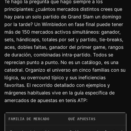
Te hago la pregunta que hago siempre a los
principiantes: ¿cuántos mercados distintos crees que
hay para un solo partido de Grand Slam un domingo
por la tarde? Un Wimbledon en fase final puede tener
más de 150 mercados activos simultáneos: ganador,
sets, hándicaps, totales por set y partido, tie-breaks,
aces, dobles faltas, ganador del primer game, rangos
de duración, combinadas intra-partido. Todos se
reprecian punto a punto. No es un catálogo, es una
catedral. Organizo el universo en cinco familias con su
lógica, su overround típico y sus ineficiencias
favoritas. El recorrido detallado con ejemplos y
márgenes habituales vive en la guía específica de
amercados de apuestas en tenis ATP:
FAMILIA DE MERCADO
QUÉ APUESTAS