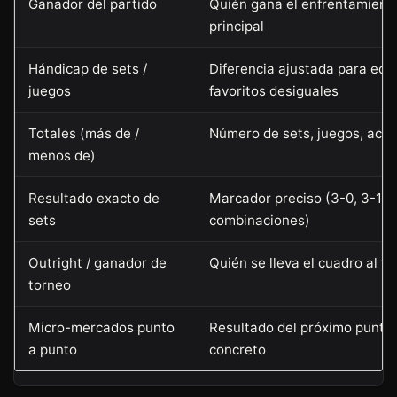
Ganador del partido
Quién gana el enfrentamient
principal
Hándicap de sets /
Diferencia ajustada para equi
juegos
favoritos desiguales
Totales (más de /
Número de sets, juegos, aces
menos de)
Resultado exacto de
Marcador preciso (3-0, 3-1, 3
sets
combinaciones)
Outright / ganador de
Quién se lleva el cuadro al fin
torneo
Micro-mercados punto
Resultado del próximo punto
a punto
concreto