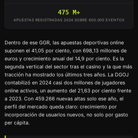
475 M+
APUESTAS REGISTRADAS 2024 SOBRE 600.000 EVENTOS
Dentro de ese GGR, las apuestas deportivas online
suponen el 41,05 por ciento, con 698,13 millones de
euros y crecimiento anual del 14,9 por ciento. Es la
segunda vertical del sector tras el casino y la que más
tracción ha mostrado los últimos tres años. La DGOJ
contabilizó en 2024 casi dos millones de jugadores
online activos, un aumento del 21,63 por ciento frente
a 2023. Con 459.266 nuevas altas solo ese año, el
perfil del mercado queda claro: crecimiento por
incorporación de usuarios nuevos, no solo por gasto
per cápita.