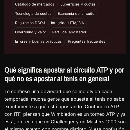
Catálogo de mercados
Superficies y cuotas
Tecnología de cuotas
Economía del circuito
Regulación DGOJ
Integridad ITIA/IBIA
Overround y valor
Perfil del apostador
Errores y buenas prácticas
Preguntas frecuentes
Qué significa apostar al circuito ATP y por
qué no es apostar al tenis en general
Te confieso una obviedad que se me olvida cada
temporada: mucha gente que apuesta al tenis no sabe
exactamente a qué está apostando. Confunden ATP
con ITF, piensan que Wimbledon es un torneo ATP y ya
está, o creen que un Challenger y un Masters 1000 son
el mismo evento con nombre distinto. Y esa confusión