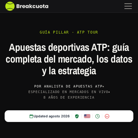
GUÍA PILLAR · ATP TOUR
Apuestas deportivas ATP: guía
completa del mercado, los datos
y la estrategia
POR ANALISTA DE APUESTAS ATP
ESPECIALIZADO EN MERCADOS EN VIVO
8 AÑOS DE EXPERIENCIA
Updated agosto 2026
18+