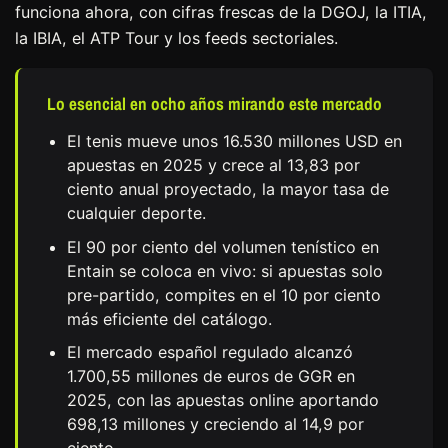
funciona ahora, con cifras frescas de la DGOJ, la ITIA,
la IBIA, el ATP Tour y los feeds sectoriales.
Lo esencial en ocho años mirando este mercado
El tenis mueve unos 16.530 millones USD en
apuestas en 2025 y crece al 13,83 por
ciento anual proyectado, la mayor tasa de
cualquier deporte.
El 90 por ciento del volumen tenístico en
Entain se coloca en vivo: si apuestas solo
pre-partido, compites en el 10 por ciento
más eficiente del catálogo.
El mercado español regulado alcanzó
1.700,55 millones de euros de GGR en
2025, con las apuestas online aportando
698,13 millones y creciendo al 14,9 por