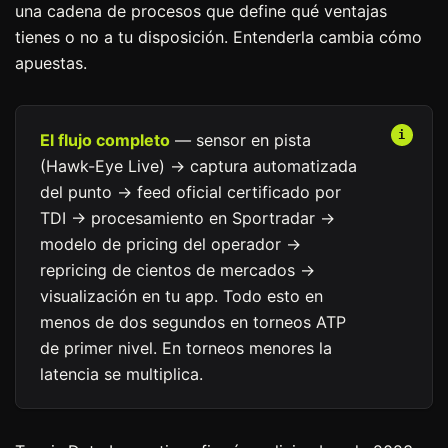
una cadena de procesos que define qué ventajas
tienes o no a tu disposición. Entenderla cambia cómo
apuestas.
El flujo completo
— sensor en pista
(Hawk-Eye Live) → captura automatizada
del punto → feed oficial certificado por
TDI → procesamiento en Sportradar →
modelo de pricing del operador →
repricing de cientos de mercados →
visualización en tu app. Todo esto en
menos de dos segundos en torneos ATP
de primer nivel. En torneos menores la
latencia se multiplica.