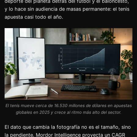
deporte del planeta detrás del fútbol y el baloncesto,
y lo hace sin audiencia de masas permanente: el tenis
apuesta casi todo el año.
El tenis mueve cerca de 16.530 millones de dólares en apuestas
globales en 2025 y crece al ritmo más alto del sector.
El dato que cambia la fotografía no es el tamaño, sino
la pendiente. Mordor Intelligence proyecta un CAGR